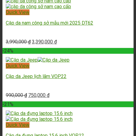
Quick View
Cặp da nam công sở mẫu mới 2025 DT62
3,990,000
₫
3,390,000
₫
-24%
Quick View
Cặp da Jeep lịch lãm VOP22
990,000
₫
750,000
₫
-21%
Quick View
Cặp da đựng laptop 15.6 inch VOP12