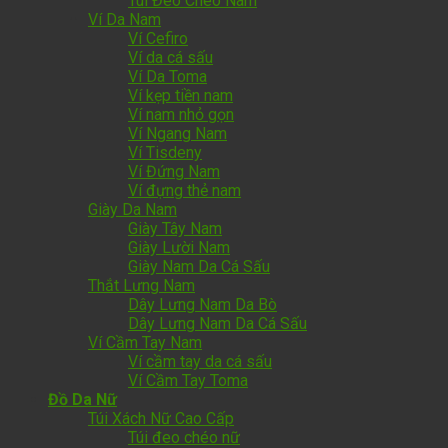
Túi Đeo Chéo Nam
Ví Da Nam
Ví Cefiro
Ví da cá sấu
Ví Da Toma
Ví kẹp tiền nam
Ví nam nhỏ gọn
Ví Ngang Nam
Ví Tisdeny
Ví Đứng Nam
Ví đựng thẻ nam
Giày Da Nam
Giày Tây Nam
Giày Lười Nam
Giày Nam Da Cá Sấu
Thắt Lưng Nam
Dây Lưng Nam Da Bò
Dây Lưng Nam Da Cá Sấu
Ví Cầm Tay Nam
Ví cầm tay da cá sấu
Ví Cầm Tay Toma
Đồ Da Nữ
Túi Xách Nữ Cao Cấp
Túi đeo chéo nữ