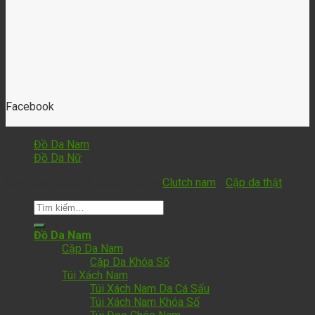
Facebook
Đồ Da Nam
Đồ Da Nữ
Copyright 2026 ©
Đồ Da Vion
-
Clutch nam
-
Cặp da thật
Đồ Da Nam
Cặp Da Nam
Cặp Da Khóa Số
Túi Xách Nam
Túi Xách Nam Da Cá Sấu
Túi Xách Nam Khóa Số