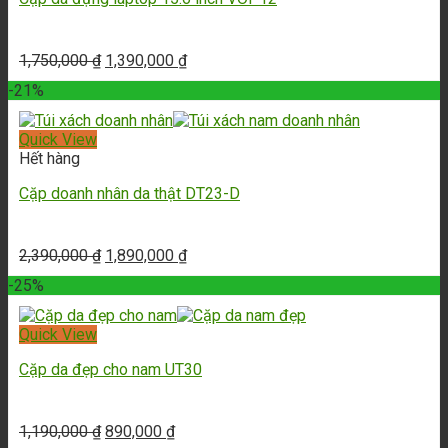
1,750,000
₫
1,390,000
₫
-21%
Quick View
Hết hàng
Cặp doanh nhân da thật DT23-D
2,390,000
₫
1,890,000
₫
-25%
Quick View
Cặp da đẹp cho nam UT30
1,190,000
₫
890,000
₫