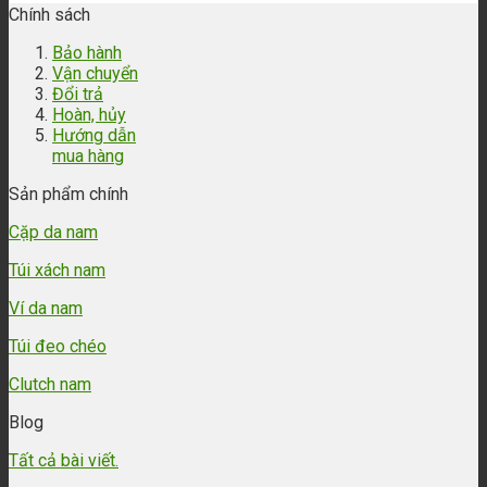
Chính sách
Bảo hành
Vận chuyển
Đổi trả
Hoàn, hủy
Hướng dẫn
mua hàng
Sản phẩm chính
Cặp da nam
Túi xách nam
Ví da nam
Túi đeo chéo
Clutch nam
Blog
Tất cả bài viết.