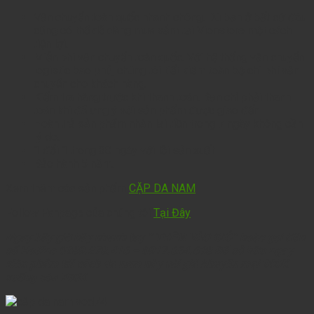
Vận chuyển toàn quốc nhanh chóng. Dù bạn ở bất cứ đâu
cũng có thể dễ dàng mua sắm tại Vionstore một cách
tiện lợi.
Miễn phí vận chuyển toàn quốc. Với hệ thống vận chuyển
logistic bao phủ, chúng tôi tiết kiệm toàn bộ chi phí vận
chuyển cho khách hàng.
Kiểm tra hàng trước khi thanh toán. Bạn chỉ phải thanh
toán khi đã ưng ý với sản phẩm được giao đến
Hoàn trả sản phẩm nhận lại tiền trong 7 ngày không cần
lý do.
1 đổi 1 trong 30 ngày với lỗi sản xuất
Bảo hành 5 năm.
Xem thêm các sản phẩm
CẶP DA NAM
Follow Fanpage của chúng tôi
Tại Đây
Ngay bây giờ hãy nhanh tay ” THÊM VÀO GIỎ” hoặc gọi đến
số Hotline 0989.278.416 – 0917.654.638 Để sở hữu ngay
siêu phẩm túi xách da nam này với giá khuyến mại 990K
xuống còn 750K