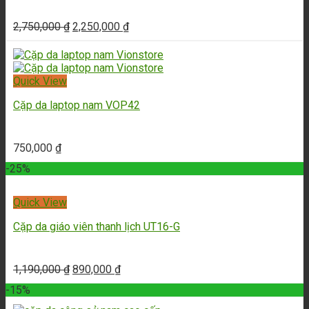
2,750,000
₫
2,250,000
₫
Quick View
Cặp da laptop nam VOP42
750,000
₫
-25%
Quick View
Cặp da giáo viên thanh lịch UT16-G
1,190,000
₫
890,000
₫
-15%