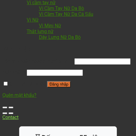
Ví cầm tay nữ
Ví Cầm Tay Nữ Da Bò
Ví Cầm Tay Nữ Da Cá Sấu
Ví Nữ
Ví Mini Nữ
Thắt lưng nữ
Dây Lưng Nữ Da Bò
Đăng nhập
Tên tài khoản hoặc địa chỉ email
*
Mật khẩu
*
Ghi nhớ mật khẩu
Đăng nhập
Quên mật khẩu?
Contact