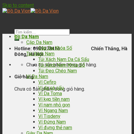
Skip to content
Đồ Da Nam
Cặp Da Nam
Cặp Da Khóa Số
Hotline: 0989278416 Chiến Thắng, Hà
Túi Xách Nam
Đông, Hà Nội
Túi Xách Nam Da Cá Sấu
Chưa có sản phẩm trong giỏ hàng.
Túi Xách Nam Khóa Số
Túi Đeo Chéo Nam
Ví Da Nam
Giỏ hàng
Ví Cefiro
Ví da cá sấu
Chưa có sản phẩm trong giỏ hàng.
Ví Da Toma
Ví kẹp tiền nam
Ví nam nhỏ gọn
Ví Ngang Nam
Ví Tisdeny
Ví Đứng Nam
Ví đựng thẻ nam
Giày Da Nam