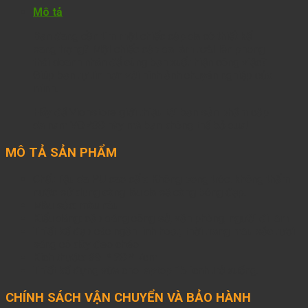
Mô tả
Bạn đang cần tìm một chiếc cặp da có thiết kế
sang trọng? Một chiếc cặp da làm toát lên phong
thái doanh nhân để cùng bạn xuất hiện công việc?
Giúp bạn tự tin hơn với hình ảnh chuyên nghiệp của
mình!
Hãy để Vionstore giới thiệu tới bạn sản phẩm cặp
da nam VOP38 này mà bạn không thể bỏ qua!
MÔ TẢ SẢN PHẨM
Chất liệu da PU cao cấp: Không bong tróc, không thấm
nước sử dụng càng lâu da sẽ càng bóng đẹp.
Màu sắc: màu nâu
Kiểu dáng: cặp dáng công sở, văn phòng, người đi làm
Thiết kế đẹp các ngăn linh hoạt, thời trang màu sắc tươi
sáng có dây đeo chéo
Kích thước: 39 * 28 * 7cm
Thiết kế đựng vừa cho laptop 15 icnh trở xuống.
CHÍNH SÁCH VẬN CHUYỂN VÀ BẢO HÀNH