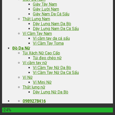
Giày Tây Nam
Giày Lười Nam
Giày Nam Da Cá Sấu
Thắt Lưng Nam
Dây Lưng Nam Da Bò
Dây Lưng Nam Da Cá Sấu
Ví Cầm Tay Nam
Ví cầm tay da cá sấu
Ví Cầm Tay Toma
Đồ Da Nữ
Túi Xách Nữ Cao Cấp
Túi đeo chéo nữ
Ví cầm tay nữ
Ví Cầm Tay Nữ Da Bò
Ví Cầm Tay Nữ Da Cá Sấu
Ví Nữ
Ví Mini Nữ
Thắt lưng nữ
Dây Lưng Nữ Da Bò
0989278416
-24%