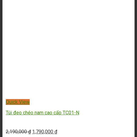
Túi đựng ipad đẹp TC09-D
1,990,000
₫
1,690,000
₫
-15%