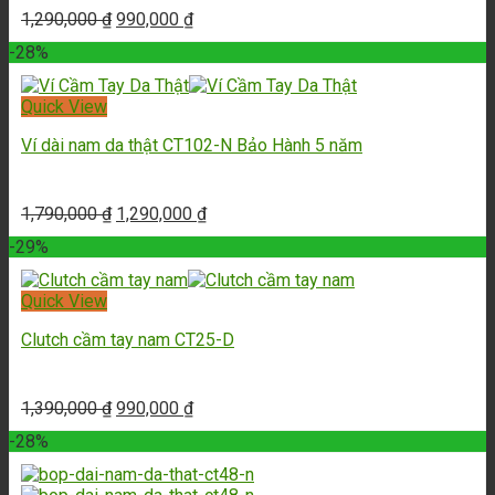
1,290,000
₫
990,000
₫
-28%
Quick View
Ví dài nam da thật CT102-N Bảo Hành 5 năm
1,790,000
₫
1,290,000
₫
-29%
Quick View
Clutch cầm tay nam CT25-D
1,390,000
₫
990,000
₫
-28%