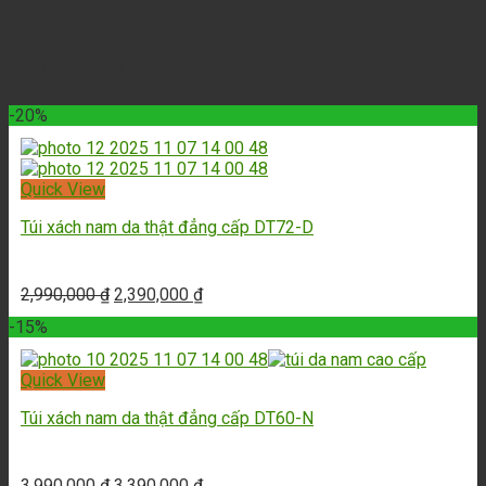
Cặp da nam
-20%
Quick View
Túi xách nam da thật đẳng cấp DT72-D
2,990,000
₫
2,390,000
₫
-15%
Quick View
Túi xách nam da thật đẳng cấp DT60-N
3,990,000
₫
3,390,000
₫