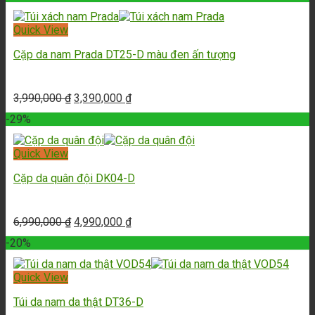
Quick View
Cặp da nam Prada DT25-D màu đen ấn tượng
3,990,000
₫
3,390,000
₫
-29%
Quick View
Cặp da quân đội DK04-D
6,990,000
₫
4,990,000
₫
-20%
Quick View
Túi da nam da thật DT36-D