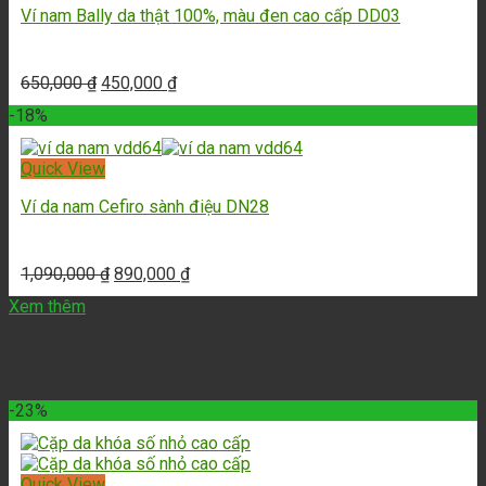
Ví nam Bally da thật 100%, màu đen cao cấp DD03
650,000
₫
450,000
₫
-18%
Quick View
Ví da nam Cefiro sành điệu DN28
1,090,000
₫
890,000
₫
Xem thêm
Túi Đeo Chéo Nam
-23%
Quick View