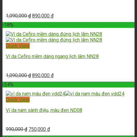
1,090,000
₫
890,000
₫
-18%
Quick View
Ví da Cefiro mềm dáng ngang lịch lãm NN28
1,090,000
₫
890,000
₫
-24%
Quick View
Ví da nam sành điệu, màu đen ND08
990,000
₫
750,000
₫