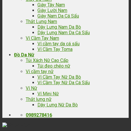
Giày Tây Nam
Giày Lười Nam
Giày Nam Da Cá Sấu
Thắt Lưng Nam
Dây Lưng Nam Da Bò
Dây Lưng Nam Da Cá Sấu
Ví Cầm Tay Nam
Ví cầm tay da cá sấu
Ví Cầm Tay Toma
Đồ Da Nữ
Túi Xách Nữ Cao Cấp
Túi đeo chéo nữ
Ví cầm tay nữ
Ví Cầm Tay Nữ Da Bò
Ví Cầm Tay Nữ Da Cá Sấu
Ví Nữ
Ví Mini Nữ
Thắt lưng nữ
Dây Lưng Nữ Da Bò
0989278416