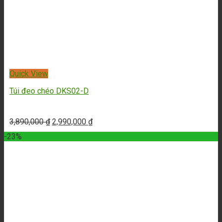
Quick View
Túi đeo ngực TC06
1,290,000
₫
790,000
₫
-18%
Quick View