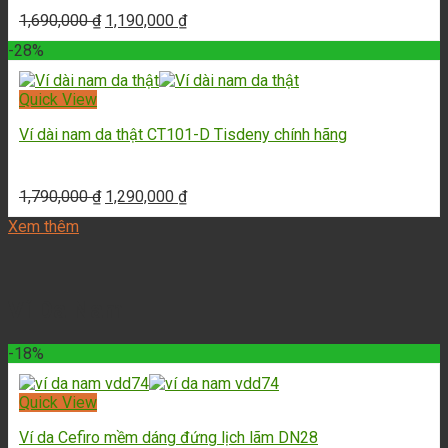
1,690,000
₫
1,190,000
₫
-28%
Quick View
Ví dài nam da thật CT101-D Tisdeny chính hãng
1,790,000
₫
1,290,000
₫
Xem thêm
Ví Da Nam
-18%
Quick View
Ví da Cefiro mềm dáng đứng lịch lãm DN28