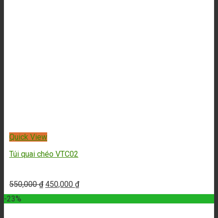
Thắt lưng nam da bò cuộn | DL2A6DK457
835,000
₫