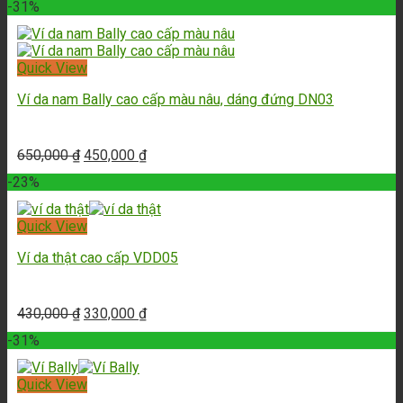
-31%
Quick View
Ví da nam Bally cao cấp màu nâu, dáng đứng DN03
650,000
₫
450,000
₫
-23%
Quick View
Ví da thật cao cấp VDD05
430,000
₫
330,000
₫
-31%
Quick View