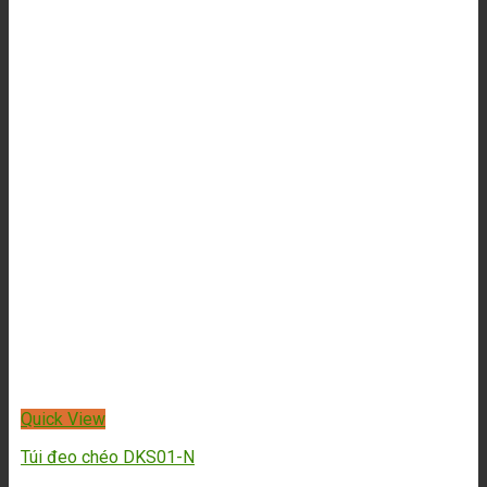
-23%
Quick View
Túi đeo chéo DKS02-D
3,890,000
₫
2,990,000
₫
-23%
Quick View
Túi đeo chéo nam cao cấp DKS01-NB
3,890,000
₫
2,990,000
₫
-39%