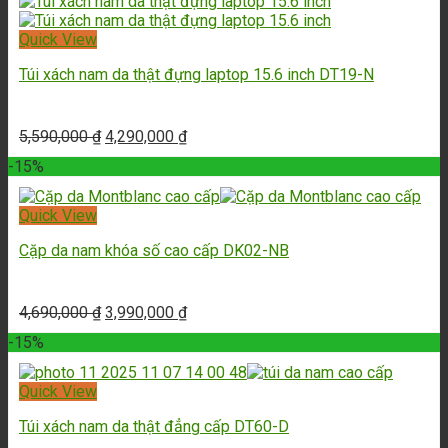
Quick View
Túi xách nam da thật đựng laptop 15.6 inch DT19-N
5,590,000
₫
4,290,000
₫
-15%
Quick View
Cặp da nam khóa số cao cấp DK02-NB
4,690,000
₫
3,990,000
₫
-15%
Quick View
Túi xách nam da thật đẳng cấp DT60-D