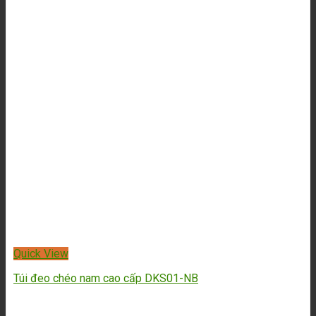
Túi đeo chéo nam cao cấp TC01-N
2,190,000
₫
1,790,000
₫
-15%