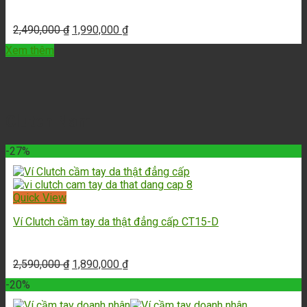
2,490,000
₫
1,990,000
₫
Xem thêm
Clutch Nam
-27%
Quick View
Ví Clutch cầm tay da thật đẳng cấp CT15-D
2,590,000
₫
1,890,000
₫
-20%