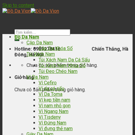
Skip to content
Đồ Da Nam
Cặp Da Nam
Cặp Da Khóa Số
Hotline: 0989278416 Chiến Thắng, Hà
Túi Xách Nam
Đông, Hà Nội
Túi Xách Nam Da Cá Sấu
Chưa có sản phẩm trong giỏ hàng.
Túi Xách Nam Khóa Số
Túi Đeo Chéo Nam
Ví Da Nam
Giỏ hàng
Ví Cefiro
Ví da cá sấu
Chưa có sản phẩm trong giỏ hàng.
Ví Da Toma
Ví kẹp tiền nam
Ví nam nhỏ gọn
Ví Ngang Nam
Ví Tisdeny
Ví Đứng Nam
Ví đựng thẻ nam
Giày Da Nam