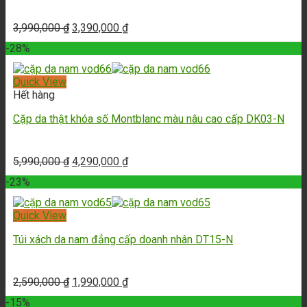
3,990,000
₫
3,390,000
₫
-28%
Quick View
Hết hàng
Cặp da thật khóa số Montblanc màu nâu cao cấp DK03-N
5,990,000
₫
4,290,000
₫
-23%
Quick View
Túi xách da nam đẳng cấp doanh nhân DT15-N
2,590,000
₫
1,990,000
₫
-15%