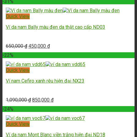
-31%
Quick View
Ví da nam Bally màu đen da thật cao cấp ND03
650,000
₫
450,000
₫
-22%
Quick View
Ví nam Cefiro xanh rêu hiện đại NX23
1,090,000
₫
850,000
₫
-24%
Quick View
Ví da nam Mont Blanc viền trắng hiện đại ND18