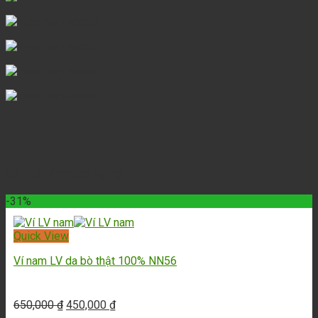
Sản phẩm tương tự
-31%
Quick View
Ví nam LV da bò thật 100% NN56
650,000
₫
450,000
₫