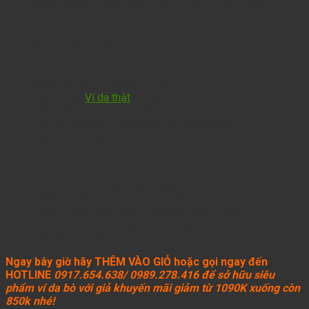
sang trọng? Hãy cùng chúng tôi tham khảo những
mẫu sản phẩm đa dạng và độc đáo nhất!
THÔNG TIN KỸ THUẬT
Kích thước: 13 x 10 cm
Chất liệu: Da bò nguyên miếng
Kiểu dáng:
Ví da thật
đứng
Màu sắc: rêu xanh tinh cá tính
Bề mặt ví được thiết kế cá tính và độc đáo
Bảo hành: 5 năm
C
HÍNH SÁCH VẬN CHUYỂN VÀ MUA HÀNG
Miễn phí vận chuyển toàn quốc.
Miễn phí xem hàng tại nhà trước khi thanh toán
Khách hàng được hoàn trả hàng trong 7 ngày.
Đổi mới 1 đổi 1 trong 30 ngày nếu lỗi sản phẩm.
Bảo hành: 5 năm
Ngay bây giờ hãy THÊM VÀO GIỎ hoặc gọi ngay đến
HOTLINE
0917.654.638/ 0989.278.416 để sở hữu siêu
phẩm ví da bò với giả khuyến mãi giảm từ 1090K xuống còn
850k nhé!