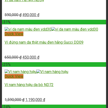
590,000
₫
490,000
₫
-31%
Quick View
Ví đứng nam da thật màu đen hãng Gucci DD09
650,000
₫
450,000
₫
-25%
Quick View
Ví nam hàng hiệu da bò ND72
1,590,000
₫
1,190,000
₫
-24%