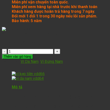
Miễn phí vận chuyển toàn quốc.
Miễn phí xem hàng tại nhà trước khi thanh toán
Khách hàng được hoàn trả hàng trong 7 ngày.
Đổi mới 1 đổi 1 trong 30 ngày nếu lỗi sản phẩm.
Bảo hành: 5 năm
Ví nam Cefiro xanh rêu hiện đại NX23
1,090,000
₫
850,000
₫
Thêm vào giỏ hàng
Danh mục:
Ví Da Nam
,
Ví Đứng Nam
Mô tả
Ví nam Cefiro xanh rêu hiện đại NX23
Bạn đang muốn tìm 1 chiếc ví da thật hiện đại và