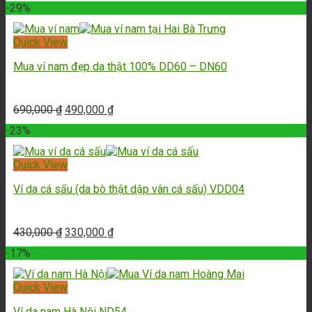
-29%
Quick View
Mua ví nam đẹp da thật 100% DD60 – DN60
690,000
₫
490,000
₫
-23%
Quick View
Ví da cá sấu (da bò thật dập vân cá sấu) VDD04
430,000
₫
330,000
₫
-17%
Quick View
Ví da nam Hà Nội ND54