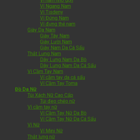
Ví nam nhỏ gọn
Ví Ngang Nam
Ví Tisdeny
Ví Đứng Nam
Ví đựng thẻ nam
Giày Da Nam
Giày Tây Nam
Giày Lười Nam
Giày Nam Da Cá Sấu
Thắt Lưng Nam
Dây Lưng Nam Da Bò
Dây Lưng Nam Da Cá Sấu
Ví Cầm Tay Nam
Ví cầm tay da cá sấu
Ví Cầm Tay Toma
Đồ Da Nữ
Túi Xách Nữ Cao Cấp
Túi đeo chéo nữ
Ví cầm tay nữ
Ví Cầm Tay Nữ Da Bò
Ví Cầm Tay Nữ Da Cá Sấu
Ví Nữ
Ví Mini Nữ
Thắt lưng nữ