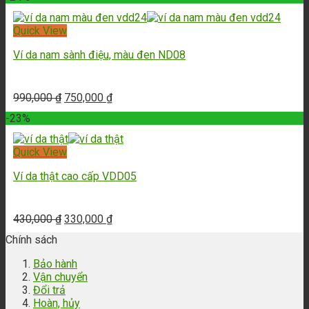
Quick View
Ví da nam sành điệu, màu đen ND08
990,000
₫
750,000
₫
-23%
Quick View
Ví da thật cao cấp VDD05
430,000
₫
330,000
₫
Chính sách
Bảo hành
Vận chuyển
Đổi trả
Hoàn, hủy