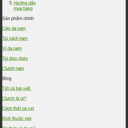
Hướng dẫn
mua hàng
Sản phẩm chính
Cặp da nam
Túi xách nam
Ví da nam
Túi đeo chéo
Clutch nam
Blog
Tất cả bài viết.
Clutch là gì?
Cách thắt cà vạt
Kích thước vali