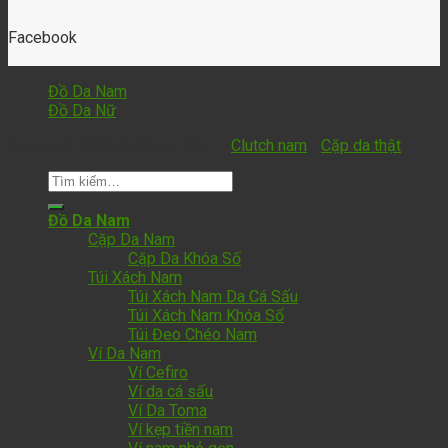
Facebook
Đồ Da Nam
Đồ Da Nữ
Copyright 2026 ©
Đồ Da Vion
-
Clutch nam
-
Cặp da thật
Đồ Da Nam
Cặp Da Nam
Cặp Da Khóa Số
Túi Xách Nam
Túi Xách Nam Da Cá Sấu
Túi Xách Nam Khóa Số
Túi Đeo Chéo Nam
Ví Da Nam
Ví Cefiro
Ví da cá sấu
Ví Da Toma
Ví kẹp tiền nam