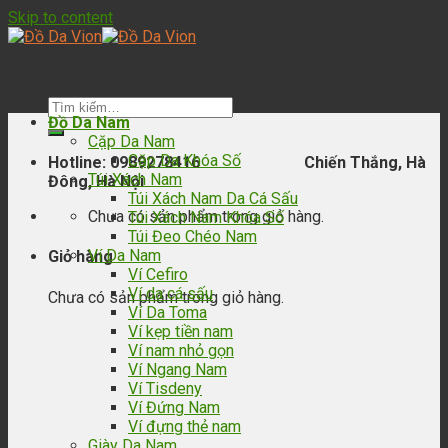
Skip to content
Đồ Da Nam
Cặp Da Nam
Cặp Da Khóa Số
Hotline: 0989278416 Chiến Thắng, Hà
Túi Xách Nam
Đông, Hà Nội
Túi Xách Nam Da Cá Sấu
Chưa có sản phẩm trong giỏ hàng.
Túi Xách Nam Khóa Số
Túi Đeo Chéo Nam
Ví Da Nam
Giỏ hàng
Ví Cefiro
Ví da cá sấu
Chưa có sản phẩm trong giỏ hàng.
Ví Da Toma
Ví kẹp tiền nam
Ví nam nhỏ gọn
Ví Ngang Nam
Ví Tisdeny
Ví Đứng Nam
Ví đựng thẻ nam
Giày Da Nam