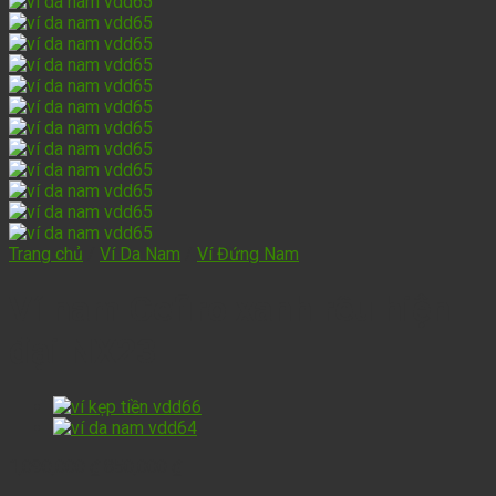
Trang chủ
/
Ví Da Nam
/
Ví Đứng Nam
Ví nam Cefiro xanh rêu hiện
đại NX23
1,090,000
₫
850,000
₫