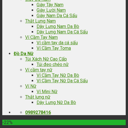
Giày Tây Nam
Giày Lười Nam
Giày Nam Da Cá Sấu
Thắt Lưng Nam
Dây Lưng Nam Da Bò
Dây Lưng Nam Da Cá Sấu
Ví Cầm Tay Nam
Ví cầm tay da cá sấu
Ví Cầm Tay Toma
Đồ Da Nữ
Túi Xách Nữ Cao Cấp
Túi đeo chéo nữ
Ví cầm tay nữ
Ví Cầm Tay Nữ Da Bò
Ví Cầm Tay Nữ Da Cá Sấu
Ví Nữ
Ví Mini Nữ
Thắt lưng nữ
Dây Lưng Nữ Da Bò
0989278416
-22%