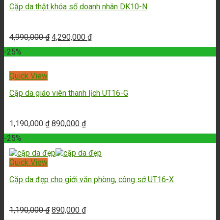
Cặp da thật khóa số doanh nhân DK10-N
4,990,000
₫
4,290,000
₫
-25%
Quick View
Cặp da giáo viên thanh lịch UT16-G
1,190,000
₫
890,000
₫
-25%
Quick View
Cặp da đẹp cho giới văn phòng, công sở UT16-X
1,190,000
₫
890,000
₫