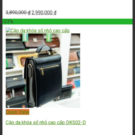
3,890,000
₫
2,990,000
₫
-23%
Quick View
Cặp da khóa số nhỏ cao cấp DKS02-D