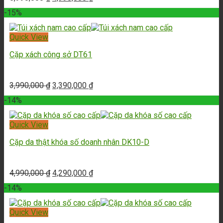
-15%
Quick View
Cặp xách công sở DT61
3,990,000
₫
3,390,000
₫
-14%
Quick View
Cặp da thật khóa số doanh nhân DK10-D
4,990,000
₫
4,290,000
₫
-14%
Quick View