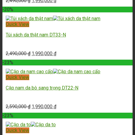
2,490,000
₫
1,990,000
₫
-20%
Quick View
Túi xách da thật nam DT33-N
2,490,000
₫
1,990,000
₫
-23%
Quick View
Cặp nam da bò sang trọng DT22-N
2,590,000
₫
1,990,000
₫
-23%
Quick View