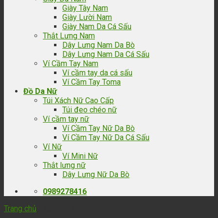
Giày Tây Nam
Giày Lười Nam
Giày Nam Da Cá Sấu
Thắt Lưng Nam
Dây Lưng Nam Da Bò
Dây Lưng Nam Da Cá Sấu
Ví Cầm Tay Nam
Ví cầm tay da cá sấu
Ví Cầm Tay Toma
Đồ Da Nữ
Túi Xách Nữ Cao Cấp
Túi đeo chéo nữ
Ví cầm tay nữ
Ví Cầm Tay Nữ Da Bò
Ví Cầm Tay Nữ Da Cá Sấu
Ví Nữ
Ví Mini Nữ
Thắt lưng nữ
Dây Lưng Nữ Da Bò
0989278416
Trang chủ
/
Cặp Da Nam