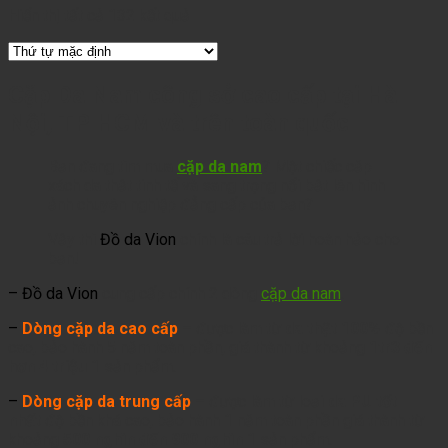
Hiển thị tất cả 132 kết quả
Cặp Da Nam công sở cao cấp tại Hà
Nội, TP HCM và trên toàn quốc
Bạn đang tìm mua
cặp da nam
? Một chiếc cặp
xách da thật tinh tế và sang trọng nổi bật lên hình
ảnh chuyên nghiệp đẳng cấp của bạn?
Vậy thì
Đồ da Vion
chính là câu trả lời hoàn hảo cho
bạn!
– Đồ da Vion
cung cấp chính 2 dòng
cặp da nam
.
–
Dòng cặp da cao cấp
– được làm từ
da thật 100%
độ bền
cao, bảo hành 5 năm toàn phần, giá thành từ khoảng
1tr3 đến
hơn 4 triệu
1 sản phẩm.
–
Dòng cặp da trung cấp
– được làm từ loại
da PU tốt
nhất
độ bền khá cao, bảo hành 1 năm toàn phần giá thành từ
khoảng
500 nghìn đến 900 nghìn
1 sản phẩm.