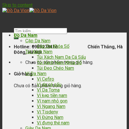
Skip to content
Đồ Da Nam
Cặp Da Nam
Cặp Da Khóa Số
Hotline: 0989278416 Chiến Thắng, Hà
Túi Xách Nam
Đông, Hà Nội
Túi Xách Nam Da Cá Sấu
Chưa có sản phẩm trong giỏ hàng.
Túi Xách Nam Khóa Số
Túi Đeo Chéo Nam
Ví Da Nam
Giỏ hàng
Ví Cefiro
Ví da cá sấu
Chưa có sản phẩm trong giỏ hàng.
Ví Da Toma
Ví kẹp tiền nam
Ví nam nhỏ gọn
Ví Ngang Nam
Ví Tisdeny
Ví Đứng Nam
Ví đựng thẻ nam
Giày Da Nam