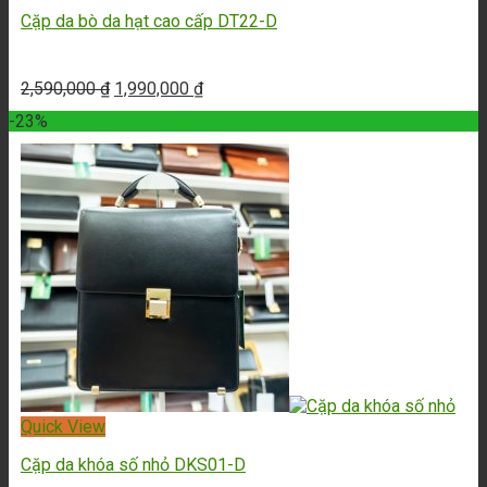
Cặp da bò da hạt cao cấp DT22-D
2,590,000
₫
1,990,000
₫
-23%
Quick View
Cặp da khóa số nhỏ DKS01-D