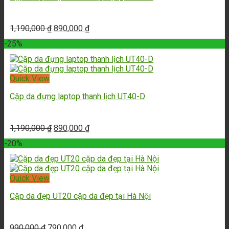
1,190,000
₫
890,000
₫
-25%
Quick View
Cặp da đựng laptop thanh lịch UT40-D
1,190,000
₫
890,000
₫
-20%
Quick View
Cặp da đẹp UT20 cặp da đẹp tại Hà Nội
990,000
₫
790,000
₫