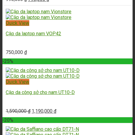
Quick View
Cặp da laptop nam VOP42
750,000
₫
-25%
Quick View
Cặp da công sở cho nam UT10-D
1,590,000
₫
1,190,000
₫
-20%