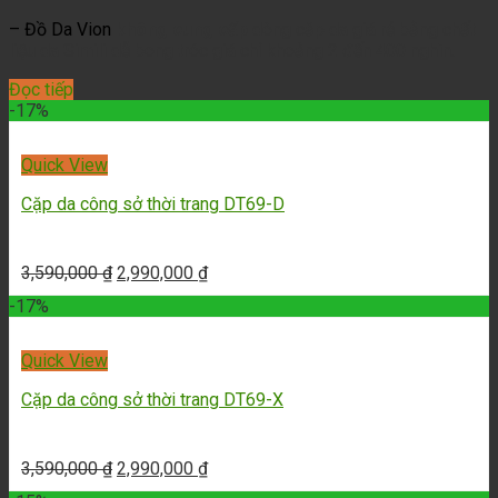
– Đồ Da Vion
không cung cấp
dòng cặp da giá rẻ bằng chất
liệu da Simili dễ bong tróc giá chỉ khoảng 2 đến 400 nghìn.
Đọc tiếp
-17%
Quick View
Cặp da công sở thời trang DT69-D
3,590,000
₫
2,990,000
₫
-17%
Quick View
Cặp da công sở thời trang DT69-X
3,590,000
₫
2,990,000
₫