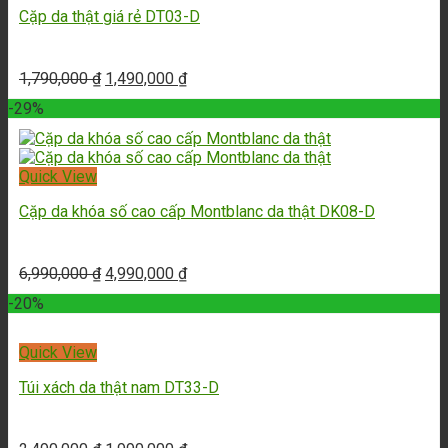
Cặp da thật giá rẻ DT03-D
1,790,000
₫
1,490,000
₫
-29%
Quick View
Cặp da khóa số cao cấp Montblanc da thật DK08-D
6,990,000
₫
4,990,000
₫
-20%
Quick View
Túi xách da thật nam DT33-D