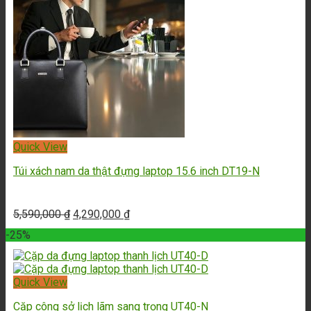
Quick View
Túi xách nam da thật đựng laptop 15.6 inch DT19-N
5,590,000
₫
4,290,000
₫
-25%
Quick View
Cặp công sở lịch lãm sang trọng UT40-N