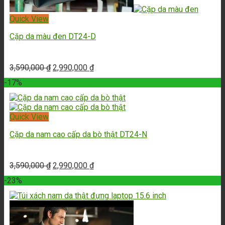
Quick View
Cặp da màu đen DT24-D
3,590,000
₫
2,990,000
₫
-17%
Quick View
Cặp da nam cao cấp da bò thật DT24-N
3,590,000
₫
2,990,000
₫
-23%