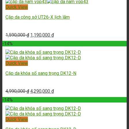
Quick View
Cặp da công sở UT26-X lịch lãm
1,590,000
₫
1,190,000
₫
-14%
Quick View
Cặp da khóa số sang trọng DK12-N
4,990,000
₫
4,290,000
₫
-14%
Quick View