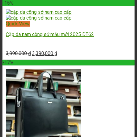
-15%
Quick View
Cặp da nam công sở mẫu mới 2025 DT62
3,990,000
₫
3,390,000
₫
-17%