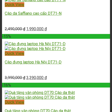
Quick View
Cặp da Saffiano cao cấp DT71-N
2,490,000
₫
1,990,000
₫
-15%
Quick View
Cặp đựng laptop Hà Nội DT71-D
3,990,000
₫
3,390,000
₫
-16%
Quick View
Quà tặng văn phòng DT70 Cặp da thật