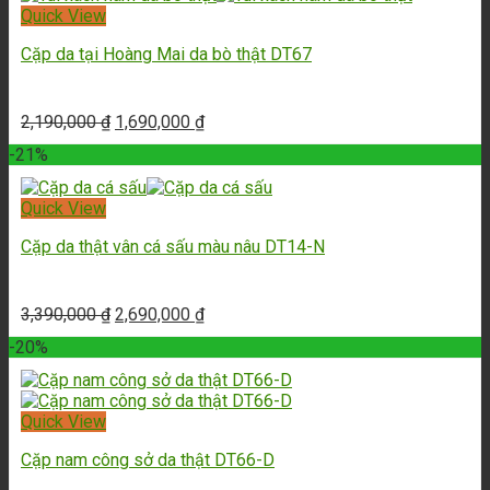
Quick View
Cặp da tại Hoàng Mai da bò thật DT67
2,190,000
₫
1,690,000
₫
-21%
Quick View
Cặp da thật vân cá sấu màu nâu DT14-N
3,390,000
₫
2,690,000
₫
-20%
Quick View
Cặp nam công sở da thật DT66-D