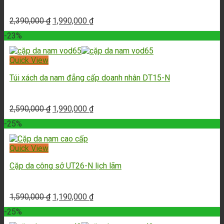
2,390,000
₫
1,990,000
₫
-23%
Quick View
Túi xách da nam đẳng cấp doanh nhân DT15-N
2,590,000
₫
1,990,000
₫
-25%
Quick View
Cặp da công sở UT26-N lịch lãm
1,590,000
₫
1,190,000
₫
-25%