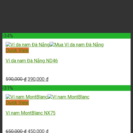
Sản phẩm tương tự
-34%
Quick View
Ví da nam Đà Nẵng ND46
590,000
₫
390,000
₫
-31%
Quick View
Ví nam MontBlanc NX75
650,000
₫
450,000
₫