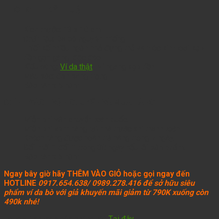
THÔNG TIN KỸ THUẬT
Kích thước: 13 x 10 cm
Chất liệu: Da bò nguyên miếng
Thiết kế nhiều ngăn nhỏ đựng thẻ và móc kim loại kẹp
tiền gọn gàng, độc đáo
Kiểu dáng:
Ví da thật
, ví ngang kẹp tiền
Màu sắc: đen sang trọng
Bảo hành: 5 năm
C
HÍNH SÁCH VẬN CHUYỂN VÀ MUA HÀNG
Miễn phí vận chuyển toàn quốc.
Miễn phí xem hàng tại nhà trước khi thanh toán
Khách hàng được hoàn trả hàng trong 7 ngày.
Đổi mới 1 đổi 1 trong 30 ngày nếu lỗi sản phẩm.
Bảo hành: 5 năm
Ngay bây giờ hãy THÊM VÀO GIỎ hoặc gọi ngay đến
HOTLINE
0917.654.638/ 0989.278.416 để sở hữu siêu
phẩm ví da bò với giả khuyến mãi giảm từ 790K xuống còn
490k nhé!
Follow Fanpage của chúng tôi:
Tại đây