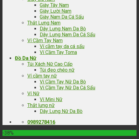
Giày Tây Nam
Giày Lười Nam
Giày Nam Da Cá Sấu
Thắt Lưng Nam
Dây Lưng Nam Da Bò
Dây Lưng Nam Da Cá Sấu
Ví Cầm Tay Nam
Ví cầm tay da cá sấu
Ví Cầm Tay Toma
Đồ Da Nữ
Túi Xách Nữ Cao Cấp
Túi đeo chéo nữ
Ví cầm tay nữ
Ví Cầm Tay Nữ Da Bò
Ví Cầm Tay Nữ Da Cá Sấu
Ví Nữ
Ví Mini Nữ
Thắt lưng nữ
Dây Lưng Nữ Da Bò
0989278416
-38%