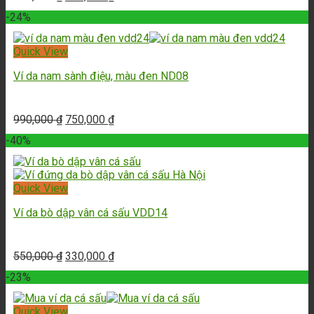
-24%
Quick View
Ví da nam sành điệu, màu đen ND08
990,000
₫
750,000
₫
-40%
Quick View
Ví da bò dập vân cá sấu VDD14
550,000
₫
330,000
₫
-23%
Quick View