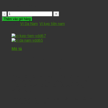
790,000
₫
490,000
₫
Thêm vào giỏ hàng
Danh mục:
Ví Da Nam
,
Ví kẹp tiền nam
Mô tả
Ví kẹp tiền Mont Blanc ND15 thời
thượng
Ví kẹp tiền hiện đang là xu hướng thời trang phụ
kiện mới trên thị trường. Không chỉ đựng được
nhiều thẻ mà có thể kẹp tiền một cách thông minh
và tiện dụng.
Hãy cùng chúng tôi tham khảo mẫu ví kẹp tiền da
thật cao cấp này nhé!