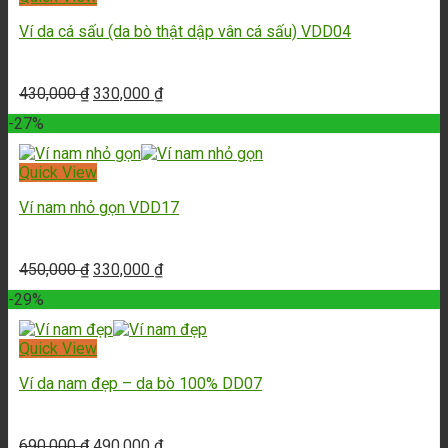
Ví da cá sấu (da bò thật dập vân cá sấu) VDD04
430,000
₫
330,000
₫
-27%
Quick View
Ví nam nhỏ gọn VDD17
450,000
₫
330,000
₫
-29%
Quick View
Ví da nam đẹp – da bò 100% DD07
690,000
₫
490,000
₫