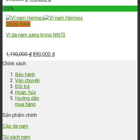
-25%
Quick View
Ví da nam sang trọng NN73
1,190,000
₫
890,000
₫
Chính sách
Bảo hành
Vận chuyển
Đổi trả
Hoàn, hủy
Hướng dẫn
mua hàng
Sản phẩm chính
Cặp da nam
Túi xách nam