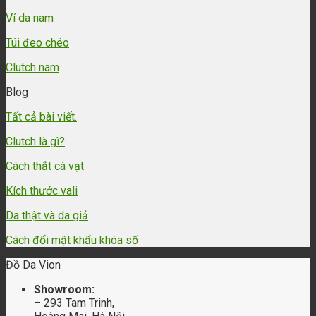
Ví da nam
Túi đeo chéo
Clutch nam
Blog
Tất cả bài viết.
Clutch là gì?
Cách thắt cà vạt
Kích thước vali
Da thật và da giả
Cách đổi mật khẩu khóa số
Đồ Da Vion
Showroom:
– 293 Tam Trinh,