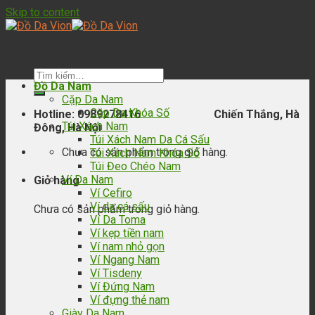
Skip to content
Đồ Da Nam
Cặp Da Nam
Cặp Da Khóa Số
Hotline: 0989278416 Chiến Thắng, Hà
Túi Xách Nam
Đông, Hà Nội
Túi Xách Nam Da Cá Sấu
Chưa có sản phẩm trong giỏ hàng.
Túi Xách Nam Khóa Số
Túi Đeo Chéo Nam
Ví Da Nam
Giỏ hàng
Ví Cefiro
Ví da cá sấu
Chưa có sản phẩm trong giỏ hàng.
Ví Da Toma
Ví kẹp tiền nam
Ví nam nhỏ gọn
Ví Ngang Nam
Ví Tisdeny
Ví Đứng Nam
Ví đựng thẻ nam
Giày Da Nam