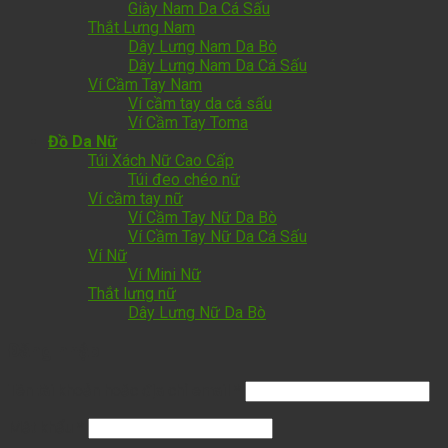
Giày Nam Da Cá Sấu
Thắt Lưng Nam
Dây Lưng Nam Da Bò
Dây Lưng Nam Da Cá Sấu
Ví Cầm Tay Nam
Ví cầm tay da cá sấu
Ví Cầm Tay Toma
Đồ Da Nữ
Túi Xách Nữ Cao Cấp
Túi đeo chéo nữ
Ví cầm tay nữ
Ví Cầm Tay Nữ Da Bò
Ví Cầm Tay Nữ Da Cá Sấu
Ví Nữ
Ví Mini Nữ
Thắt lưng nữ
Dây Lưng Nữ Da Bò
Đăng nhập
Tên tài khoản hoặc địa chỉ email
*
Mật khẩu
*