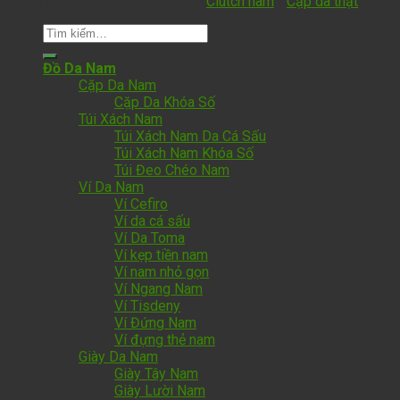
Copyright 2026 ©
Đồ Da Vion
-
Clutch nam
-
Cặp da thật
Đồ Da Nam
Cặp Da Nam
Cặp Da Khóa Số
Túi Xách Nam
Túi Xách Nam Da Cá Sấu
Túi Xách Nam Khóa Số
Túi Đeo Chéo Nam
Ví Da Nam
Ví Cefiro
Ví da cá sấu
Ví Da Toma
Ví kẹp tiền nam
Ví nam nhỏ gọn
Ví Ngang Nam
Ví Tisdeny
Ví Đứng Nam
Ví đựng thẻ nam
Giày Da Nam
Giày Tây Nam
Giày Lười Nam